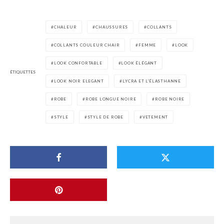
CHALEUR
CHAUSSURES
COLLANTS
COLLANTS COULEUR CHAIR
FEMME
LOOK
LOOK CONFORTABLE
LOOK ÉLÉGANT
ÉTIQUETTES
LOOK NOIR ELEGANT
LYCRA ET L'ÉLASTHANNE
ROBE
ROBE LONGUE NOIRE
ROBE NOIRE
STYLE
STYLE DE ROBE
VETEMENT