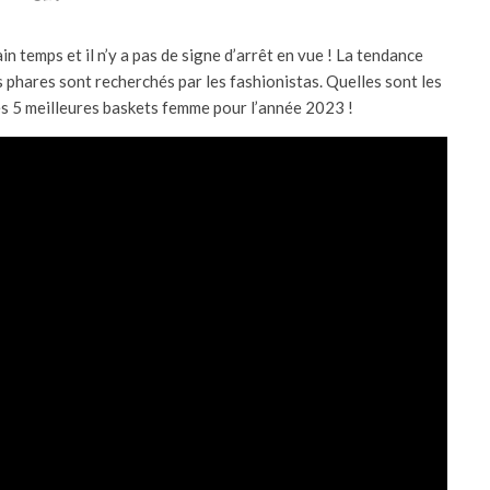
n temps et il n’y a pas de signe d’arrêt en vue ! La tendance
s phares sont recherchés par les fashionistas. Quelles sont les
s 5 meilleures baskets femme pour l’année 2023 !