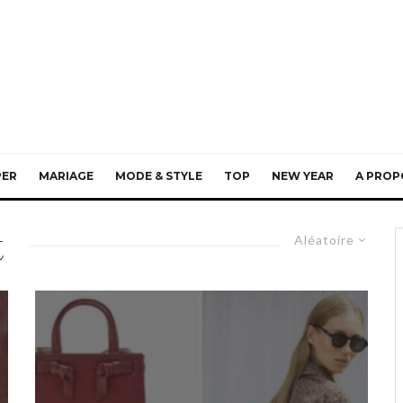
PER
MARIAGE
MODE & STYLE
TOP
NEW YEAR
A PROP
t
Aléatoire