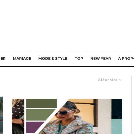
PER
MARIAGE
MODE & STYLE
TOP
NEW YEAR
A PROP
Aléatoire