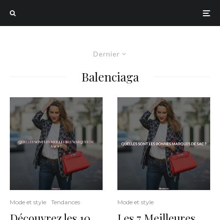
Dernier
Balenciaga
Mode et style
Tendances
Mode et style
Découvrez les 10
Les 7 Meilleures