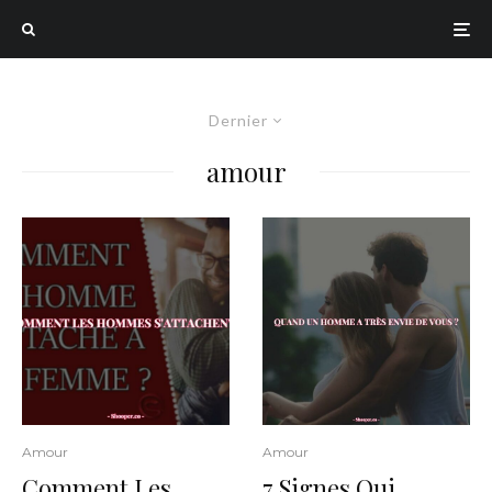
Dernier
amour
Amour
Amour
Comment Les
7 Signes Qui