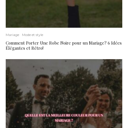
Mariage
Mode et style
Comment Porter Une Robe Noire pour un Mariage? 6 Idées
Élégantes et Rétro!