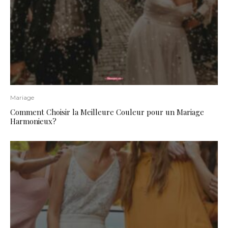
Mariage
Comment Choisir la Meilleure Couleur pour un Mariage
Harmonieux?