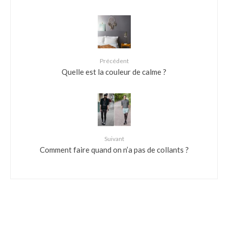
Précédent
Quelle est la couleur de calme ?
Suivant
Comment faire quand on n’a pas de collants ?