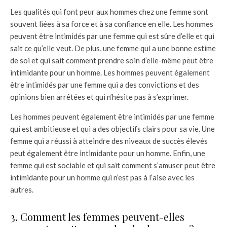
Les qualités qui font peur aux hommes chez une femme sont
souvent liées à sa force et à sa confiance en elle. Les hommes
peuvent être intimidés par une femme qui est sûre d’elle et qui
sait ce qu’elle veut. De plus, une femme qui a une bonne estime
de soi et qui sait comment prendre soin d’elle-même peut être
intimidante pour un homme. Les hommes peuvent également
être intimidés par une femme qui a des convictions et des
opinions bien arrêtées et qui n’hésite pas à s’exprimer.
Les hommes peuvent également être intimidés par une femme
qui est ambitieuse et qui a des objectifs clairs pour sa vie. Une
femme qui a réussi à atteindre des niveaux de succès élevés
peut également être intimidante pour un homme. Enfin, une
femme qui est sociable et qui sait comment s’amuser peut être
intimidante pour un homme qui n’est pas à l’aise avec les
autres.
3. Comment les femmes peuvent-elles