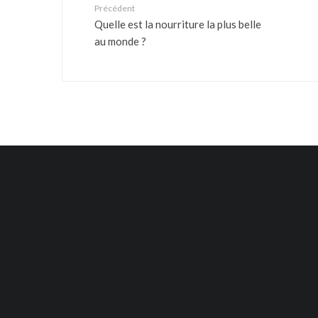
Précédent
Quelle est la nourriture la plus belle
au monde ?