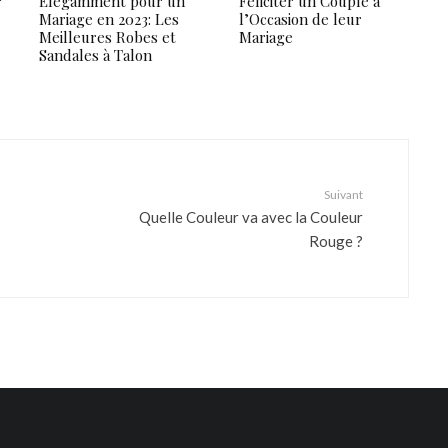
r
Élégamment pour un
Féliciter un Couple à
Mariage en 2023: Les
l’Occasion de leur
Meilleures Robes et
Mariage
Sandales à Talon
Suivant
Quelle Couleur va avec la Couleur
Rouge ?