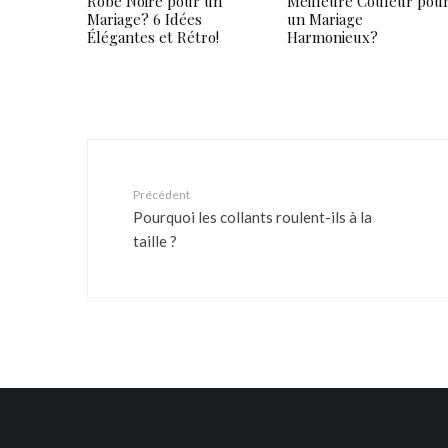
Robe Noire pour un
Meilleure Couleur pou
Mariage? 6 Idées
un Mariage
Élégantes et Rétro!
Harmonieux?
Précédent
Pourquoi les collants roulent-ils à la
taille ?