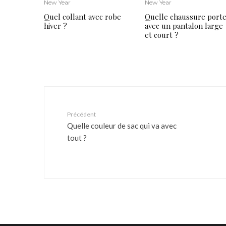
New Year
New Year
Quel collant avec robe
Quelle chaussure port
hiver ?
avec un pantalon large
et court ?
Précédent
Quelle couleur de sac qui va avec
tout ?